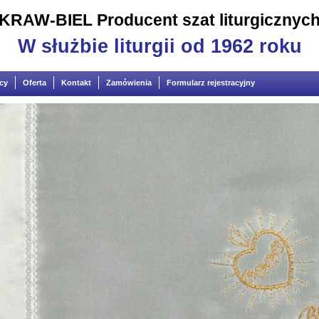
KRAW-BIEL Producent szat liturgicznyc
W służbie liturgii od 1962 roku
cy
Oferta
Kontakt
Zamówienia
Formularz rejestracyjny