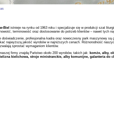
nas
w-Biel
istnieje na rynku od 1963 roku i specjalizuje się w produkcji szat litur
chowość, terminowość oraz dostosowanie do potrzeb klientów – nawet tych n
oświadczenie, profesjonalna kadra oraz nowoczesny park maszynowy są gł
ać najwyższą jakość wyrobów w najniższych cenach. Różnorodność naszych 
zwalają sprostać wymaganiom klientów.
zej firmy znajdą Państwo około 200 wyrobów, takich jak:
komże, alby, ob
ielizna kielichowa, stroje ministranckie, alby komunijne, galanteria do c