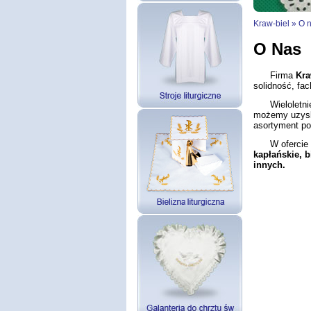
Kraw-biel
»
O 
O Nas
Firma
Kra
solidność, fa
Wieloletnie d
możemy uzysk
asortyment po
W ofercie nas
kapłańskie, b
innych.