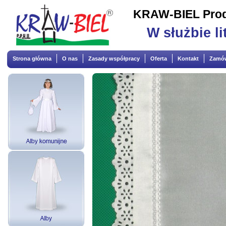
KRAW-BIEL Produ
W służbie li
Strona główna
O nas
Zasady współpracy
Oferta
Kontakt
Zamów