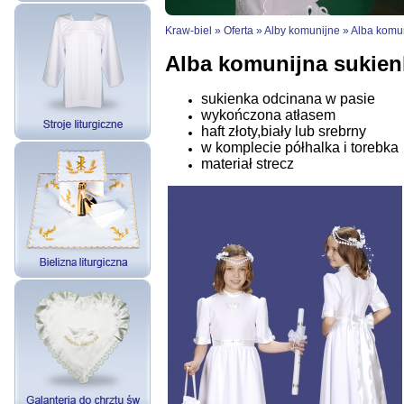
Kraw-biel
»
Oferta
»
Alby komunijne
»
Alba komun
Alba komunijna sukien
sukienka odcinana w pasie
wykończona atłasem
haft złoty,biały lub srebrny
w komplecie półhalka i torebka
materiał strecz