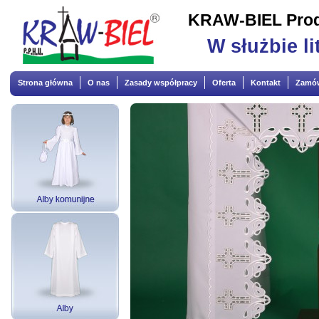
KRAW-BIEL Produ
W służbie li
Strona główna
O nas
Zasady współpracy
Oferta
Kontakt
Zamów